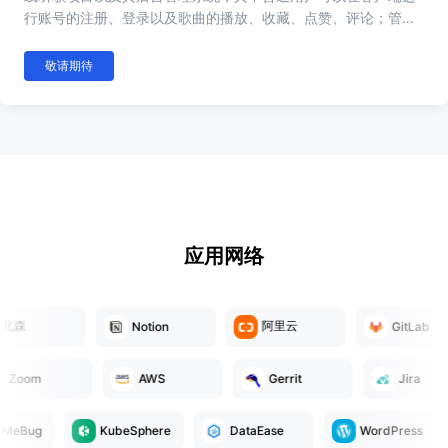
行账号的注册、登录以及歌曲的播放、收藏、点赞、评论；管理
员可以在后台进行账号、角色、数据的管理。
敬请期待
应用网络
森
阿里云
Notion
GitLab
oom
AWS
Gerrit
Jira
eBug
KubeSphere
DataEase
WordPress