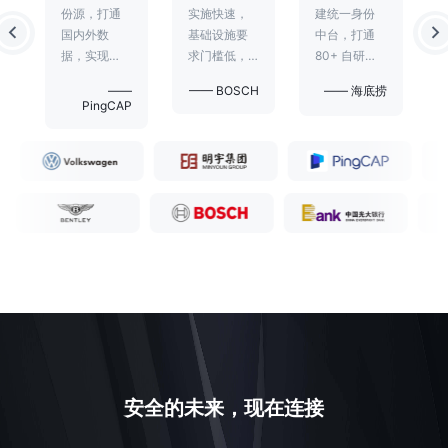
份源，打通
实施快速，
建统一身份
国内外数
基础设施要
中台，打通
据，实现
求门槛低，
80+ 自研和
40+ 应用的
能够大幅节
外采应用，
N
——
—— BOSCH
—— 海底捞
单点登录、
省部署及研
实现细粒度
PingCAP
份
协同办公和
发的时间成
的权限管理
身份供应，
本。
和员工身份
灵活高效。
自动化，树
立餐饮行业
信息化标
杆。
安全的未来，现在连接