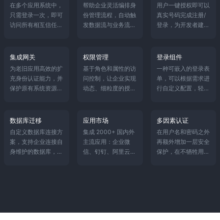
在多个应用系统中，
帮助企业灵活编排身
用户一键授权即可以
只需登录一次，即可
份管理流程，自动触
真实号码完成注册/
访问所有相互信任的
发数据流与业务流，
登录，为开发者建立
应用系统，进一步实
降低维护成本，减少
以手机号码为基础的
现统一身份管理。
安全问题。
账号体系。
集成网关
权限管理
登录组件
为老旧应用高效的扩
基于角色和属性的访
一种可嵌入的登录表
充身份认证能力，并
问控制，让企业实现
单，可以根据需求进
保护原有系统资源免
动态、细粒度的授
行自定义配置，轻松
受非法侵害。
权，统一权限管理。
添加各种社会化登录
方式。
数据库迁移
应用市场
多因素认证
自定义数据库连接方
集成 2000+ 国内外
在用户名和密码之外
案，支持企业连接自
主流应用：企业微
再额外增加一层安全
身维护的数据库，也
信、钉钉、阿里云、
保护，在不牺牲用户
支持通过“惰性迁移”
蓝凌OA、CRM 等，
体验的情况下进行安
将老旧系统的数据安
帮助企业更快速高效
全身份验证。
全上云。
的接入、打通多个系
统。