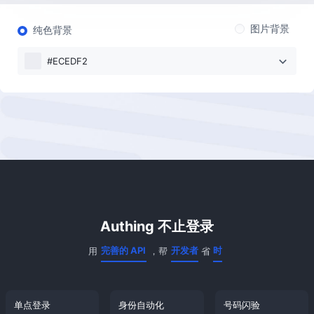
图片背景
纯色背景
#ECEDF2
完善的 API
开发者
时
统一的管理
企业
钱
Authing 不止登录
灵活的登录
用户
事
完善的 API
开发者
时
用
，帮
省
单点登录
身份自动化
号码闪验