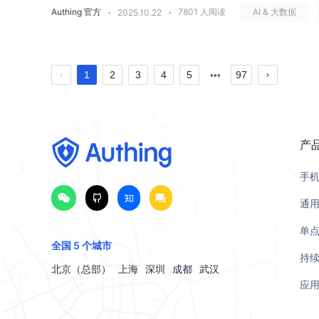
企业将整个过程拆解成可视化、可编排的自动化流程。从 Lark 获
码仓库和云资源。每个系统都有自己的一套身份认证机制和
爆发的时代，&ldquo;我是谁&rdquo;，正成为网络空间
环境中，都能被准确、安全地认证，同时保持良好的登录体
质上让企业开始构建一套可治理、可洞察、可问责的 机器身
&rdquo;到&ldquo;主动安全&rdquo;，企业需要换一套
Authing 官方
7801
人阅读
AI & 大数据
·
2025.10.22
·
公楼扩展到家庭网络、手机终端、海外团队、云服务与第三方 
&rdquo;之上。 实时审计，形成完整访问链路 真正安全的前提
架下安全访问共享资源。例如，合作伙伴可直接通过自身的
与清洗 &rarr; 字段对齐 &rarr; 执行创建/更新/删除用户 &
&ldquo;信息孤岛&rdquo;。当员工在不同系统间频繁切
证市场报告，Deepfake 视频与面部替换攻击在过去一年增长
的权限和审计才有可信的上下文可依赖。Authing 在单点登
构」-「设备管理」模块，进入设备列表，在这里可以看到所
的网络安全建设几乎遵循着一套固定流程：出了漏洞 &rarr; 补系统 &
再只是一串账号被偷，而是身份被复制、权限被滥用、系统
&rdquo;，而是能够在访问发生的那一刻做到实时监测、实时判
需重复注册或人工审批，实现真正意义上的&ldquo;信任互通&
化工作流自动完成。凭借丰富的内置模版和近千种应用，企业
账号密码，还会造成身份数据的分散与重复。一个员工可能
身份冒用攻击事件同比增长近 50% 。从个人社交媒体到企
面提供了完整的产品能力。Authing 通过集成 AI 和机器
且可以对设备进行移除/挂起/停用。启用的操作； 在设备管理列表，点击某一条设备信息，进
检查。安全建设更像是一场&ldquo;运动式防御&rdquo;&mda
经成为企业的沉没成本：越晚抛弃，损失越大。今天的安全问题不
审计体系将所有与身份相关的行为信号统一纳入&ldquo;可观察
部拥有数十甚至上百个系统时，单一的身份源成为统一访问
逻辑以及数据传递方式，确保组织同步的实时性与一致性。
至角色信息、权限设置各不相同，企业无法准确判断&ldquo
录，任何一次&ldquo;身份确认&rdquo;，都可能成为 A
识别潜在威胁，实时监测并评估用户风险。当系统从断层登
入到该设备的信息详情页面，可以看到所有使用该设备的账
应、被动合规。但随着《网络安全法》修订的落地，这一逻
牢密码&rdquo;，而是企业是否愿意承认单一密码时代已经
风险模型中，实现全量访问行为可追踪，构建真正的全链路
Authing 能将内部系统与各类 SaaS 应用（如钉钉、飞书、S
1
2
3
4
5
97
个节点、每一次执行都可查看、可追踪、可快速定位问题。
能访问&rdquo;。 权限模型混乱，风险无法量化 在很多企业中
音可以被复制、面孔可以被替换，数字身份的安全边界正在崩塌。
时不常接触的的敏感资源时，AI 会标记这些异常行为并触发
息； 点击「组织机构」-「成员管理」-「成员详情」页面，用户可以看到使用该账户登录的
管不再只问&ldquo;有没有安全系统&rdquo;，而是要查&ld
全体系。 03.Authing 如何为企业构建可信身份系统？ 
器账号、API 调用、SaaS 应用、还是 AI 智能体触发的
一身份网关下，实现一次认证即可安全访问所有资源，极大提
依赖脚本和人工处理，用户生命周期管理从&ldquo;靠人工同步&r
医头、脚痛医脚&rdquo;的被动式应对。不同部门根据自身
会被攻击&rdquo;的问题，而是&ldquo;攻击何时到来、能否及时
加认证要求。基于 AI 的分析能够在短时间内完成风险评估
所有设备信息，并且可以进行移除、挂起、停用操作； 身份不只是存在，还需要有&ldquo;开
&rdquo;。这意味着，安全不再是一次性的投入，而是一种
权限失控等问题，企业需要的不是&ldquo;更复杂的密码策略&
获、建模并入链。每一次登录、每一个 token 的使用、每一次
身份协同在现代企业中，单一身份早已无法覆盖复杂的业务
的自动运行&rdquo;，大幅降低了 IT 成本，也让身份治理更加高效
统一的授权标准和生命周期管理机制。研发部门用自己的权
&ldquo;偷密码&rdquo;到&ldquo;伪造本人&rdquo; 过去
骤，确保对异常活动的快速反应。 权限模型收敛，避免权限碎片化 授权是统一身份体系中最
始与结束&rdquo; Authing 的生命周期管理机制确保身
&ldquo;事后补救&rdquo;转向&ldquo;实时防御&rdquo;，从
身份体系。Authing 通过技术、架构与产品能力，正在帮
和数据写入，都形成清晰、连续的访问链路。Authing 让
又是外部项目成员，甚至同时参与不同组织的协作。身份互
的售后服务，让身份系统真正&ldquo;可托付&rdquo; 
置，市场团队又采用第三方 SaaS 平台自带的权限控制。
&rdquo;。攻击者通过钓鱼网站、撞库脚本或社交工程手段
容易被低估却最关键的一环。没有统一授权，权限就会散落
性，涵盖了身份从创建、激活、使用到变更、停用、注销的
&ldquo;主动治理&rdquo;。而身份是所有安全事件的起
信任身份安全的升级。 从单一密码到多维可信身份验证，让
产
人类到机器、从权限到行为的全链路访问透明性。只有当身
下安全共存，并根据上下文自动切换权限，确保安全与灵活性兼得。 02.从&ld
队，支持体系往往依赖邮件工单，跨时区沟通导致一次问题
高敏感权限？谁在访问核心系统？哪些授权已超出岗位需求
凭证非法登录系统。那是一个凭借技术漏洞取胜的时代，防
的角色模型、策略模型，最终形成权限膨胀、授权割裂的局
器身份的联动风险闭环，消除身份管理中的盲区，防止身份
次数据泄露，背后都是一次身份的失控。真正的网络安全，必须从
安全体系里，密码是用户进入企业系统的单一凭证。但在攻
真正的影子访问治理才可能发生，企业的数字安全能力才具备可持续性。 数
&rdquo;到&ldquo;企业&rdquo;的全面连接，让身份成
杂的集成问题甚至需要反复提交截图、日志，沟通成本极高
安全策略无法落地，合规审计变得异常困难。 扩展成本高，
度、多因素认证、访问日志审计足以构筑防线。但如今，身
RBAC/ABAC 模型、集中授权中心、可回溯的授权链条，帮助
Authing 自动识别并关联服务身份与其人类创建者，确保每个服
手
企业安全的体系化建设划分为以下： 身份威胁检测引擎 安全的第
复用、破解的薄弱链条。当泄露的密码数量已经超过全球人
回到单体系统时代，反而会迈向更多连接、更多接口、更多
业之间的协作边界不断被打破，身份不再只是登录的凭证，
说，这样的支持模式意味着风险、延迟与不确定性。而在 Auth
行的企业中，系统扩展能力往往成为身份管理的&ldquo;瓶颈&
者不再满足于&ldquo;偷取凭证&rdquo;，而是直接&ldquo;
什么、为什么能访问&rdquo;的问题。Authing 的权限
责任归属，从根源上杜绝&ldquo;无主身份&rdquo;问题
&rdquo;。Authing 的身份威胁检测引擎基于 AI 行为
&ldquo;一串字符&rdquo;来对抗系统级攻击。在传统模
百个 SaaS、API、插件、智能体，访问路径呈指数级增长。而
要素。Authing 以&ldquo;身份互联&rdquo;为战略核
通
调优，还是异常排查，工程师可以实时接入、远程协助，问
设立新的分支机构，或上线新的业务系统时，传统的单租户
力，让&ldquo;假身份&rdquo;从技术幻想变成现实武器
&ldquo;系统内&rdquo;提升到&ldquo;企业级&rdqu
&ldquo;幽灵账号&rdquo;。当某个服务账号被创建时，
访问请求中即时识别潜在风险。系统会持续监测用户的登录
获取，攻击路径几乎是瞬间打开。而在 Authing 中，密码
身，而在于企业不知道谁能访问什么、访问链路通向哪里、
帮助企业实现从单一组织管理到多方生态互信的全面升级。 
能在 20 分钟内进行响应。&ldquo;完善的售后&rdquo
例、复制配置、重新接入认证系统。这不仅需要额外的服务
分为四个阶段： 在第三、第四阶段，身份欺诈不再仅依赖技术漏洞，而是精准模仿人类。AI
松集成至一个统一的后台，将各应用的功能拆分为细粒度的
所有身份都可以追溯到具体的责任人。Authing 自动化身
单
位置与访问频率等关键行为特征，建立每个身份的&ldquo;正常
与短信 / 邮件一次性口令（OTP）、动态口令等多重凭据形成&ld
在悄悄被滥用。Authing 相信，在一个多 SaaS、强集成
界 在大型集团、产业联盟和全球化企业中，组织层级复杂、
具备了可预测性、安全感与可依赖性，真正做到把身份系统
不一致、策略失效等连锁问题。任何一次策略变更、安全策
可以生成逼真的人脸、伪造语音语调、重组社交媒体数据，
全国 5 个城市
源，无需付出额外的应用对接成本。 身份生命周期自动化，安全与效率同步提升 统一身份最
技术，提供一体化的解决方案，帮助企业高效管理用户身份
与画像不符的异常，如非常规时段登录、设备指纹突变、跨
这意味着，即便攻击者掌握了密码，也必须同时突破临时动
唯一能支撑长期安全的，是一个统一、透明、持续验证的可
统身份系统无法高效应对跨组织的访问与协作。在多组织场景中，
持续
务进入全球化、实时化的时代，身份系统不再是幕后工具，
多个环境中重复操作。随着系统数量增加，运维复杂度呈指
&ldquo;训练&rdquo;出高度仿真模型。以 2025 年上半年为
终要落到治理上，而治理的核心就是生命周期自动化。员工
的配置和无缝集成，Authing 帮助企业消除身份管理上的
北京（总部）
上海
深圳
成都
武汉
动判定风险等级并触发响应机制。相比传统基于静态规则的检测方
校验等额外关卡，大幅提升攻击成本，阻断最常见的撞库攻
能帮助集团企业实现&ldquo;一个总部，多个子租户&rdqu
户体验的关键基础设施。企业 的实践证明，选择一套真正适
洞暴露的窗口期也随之扩大。 02.三类典型企业场景，Authi
欺诈事件同比增长了两倍以上。其中，面部替换攻击（face swa
要自动赋权、授权、关账号；外包和合作伙伴也需要严格的
应
效率。 API 级最小权限，不再给机器过度授权 Authing 的 API 级最小权限控制，正在彻底改
持续学习优化判断标准，动态适应新型攻击模式，包括凭证滥用
更高等级的身份可信度，而用户的登录体验仍保持轻量与自然。 Authing 动态风险监
证策略、访问权限和安全审计，而各子公司或业务单元则能
支持持续演进的平台，不仅能解决当下的问题，更能为未来
「为企业服务的 2B 公司」 企业即租户：我的 SaaS 软
（voice cloning fraud） 成为增长最快的两类攻击。他们并非
份和权限打通，企业才能在降低风险的同时减少大量手工操作，实
变机器身份&ldquo;过度授权&rdquo;的顽疾。过去企业
用、或被控制设备的访问行为。当系统识别出可疑活动时，
系统&ldquo;了解&rdquo;用户行为 在传统安全体系中
式和用户目录，实现统一管控与自主灵活并存。每个子租户
来，Authing 将更智能的风险引擎、更灵活的自动化能力
户共享一套资源系统，但各自的数据与配置需保持独立。平