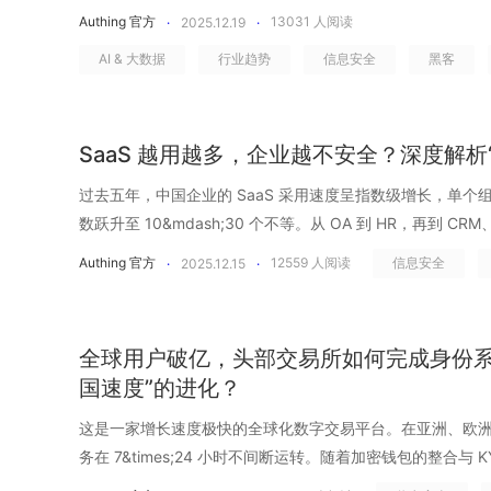
索软件、AI 驱动的攻击和供应链漏洞是三大主要威胁。网络
Authing 官方
13031
人阅读
·
2025.12.19
·
件，而是一种持续放大的系统性风险，正在稳定地吞噬企业
AI & 大数据
行业趋势
信息安全
黑客
索软件以&ldquo;每 11 秒一次&rdquo;的频率自动化投放
音和钓鱼邮件，当攻击者不再&ldquo;硬闯系统&rdquo;
合法身份。当边界消失、身份可被伪造、权限被滥用，传统
SaaS 越用越多，企业越不安全？深度解析
点，是否应该从&ldquo;身份&rdquo;本身开始重构？ 01.
秒一次的勒索攻击 当勒索软件的攻击频率提升到每 11 秒一次，
过去五年，中国企业的 SaaS 采用速度呈指数级增长，单
率安全事件&rdquo;，而是一种高频、常态化的经营风险。
数跃升至 10&mdash;30 个不等。从 OA 到 HR，再到 
2021 年平均每 11 秒就有一家企业遭受勒索软件攻击，高于 2
每一家企业都在同时使用 10 个以上的 SaaS，部门越多
Authing 官方
12559
人阅读
信息安全
·
2025.12.15
·
年，针对政府、企业、消费者和设备的勒索软件攻击频率将继续
高。但企业越依赖 SaaS，安全盲区反而越大。在高度分散
秒一次。这意味着，对企业而言，被攻击不再是&ldquo;会不会
间被独立创建、独立管理、独立放大。员工离职后残留的访
&ldquo;什么时候发生、影响多大&rdquo;的问题。权限
Token、机器人账号的高权限 API Key、业务团队私自引入的第三方 S
全球用户破亿，头部交易所如何完成身份系统
部操作缺少细粒度约束。一旦拿到一个有效身份，攻击者就可以像&l
些&ldquo;影子访问&rdquo;不在传统 IAM 的视野中，
国速度”的进化？
一样，在内部网络和系统之间横向移动。 AI 驱动攻击 AI 已经从&
多少访问正在发生，而我们却根本不知道？ 01.什么是&ldquo;影子
级为攻击本身的引擎。2025年，全球报告的人工智能网络攻击数
子访问&rdquo;（Shadow Access）正在成为企业安
这是一家增长速度极快的全球化数字交易平台。在亚洲、欧
下，攻击者不再需要反复试错或长期潜伏。模型可以自动分
区。它不同于&ldquo;影子 IT&rdquo;那种可见的非授
务在 7&times;24 小时不间断运转。随着加密钱包的整合与
容，快速&ldquo;学习&rdquo;目标的说话方式、行为习
在、却无人管理、无人审计、无人回收、无人负责的隐性访问权限。常见的
越 2000 万。而在 2024 年，突破 1 亿。如今，当用户规模跨过