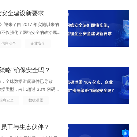
同账号。应用之间通过各自的方式
 DevOps、运营买投放平台、销
quo;等反馈淹没。内部技术团队形容：
系统里不断出现&ldquo;同
o;的身份正以指数级速度扩张，其数量远远
ng 统一身份目录帮助企业快速打通
团队都有自己的 SaaS 工具链。虽
业安全建设新要求
&rdquo; 02.从
异场景。最终呈现出的企业症状非常典
rdquo;的灰色地带。机器身份
处管理，即可高效维护所有员工或
;，但这只是解决了入口的一致性，并不
转变 在旧有的身份体系中，认证流程往往
 SaaS 里依然&ldquo;
。而这，也正是我们必须重新审视
 &ne; 访问可控。当一家企业
，但不聪明。系统无法理解当前登录
没人说得清，更无法统一审计。表
管&ldquo;人&rdquo;，却管不
次修法不仅强化了网络安全的政治属
之被长期放行。但在身份频繁被窃
ABAC 权限模型、独立的管理员、独立
潜在风险只能依赖人工排查，身份
做&ldquo;身份生命周期管理
过去的十年里，企业逐渐接受了
安全框架之中。这意味着，中国的
不够。Authing 以零信任
数 SaaS 孤岛里，碎片化到无
信息安全
企业安全
夜从海外 IP 批量尝试暴力破解
uo;能不能顺利登录&rdquo;上，
同时，另一波更猛烈的增长潮却悄然
o;智能体系&rdquo;。而对于每一
录一次，信任一生&rdquo;升级为
aaS 架构中，系统之间的连接正
但无法识别这是短时间内的高频异常
;&mdash;而真正的风险恰恰
I/CD 流水线、微服务架构、AI
企业运营的生命线。 01.《网
dquo;是否可信&rdquo;
ok 回调、第三方插件、AI 自动
络、极不寻常的时间段发起操作，
命周期管理，权限就只会越堆越多。
、每一条流水线、每一次部署，几乎都会
深刻的变革。一方面，攻击面在
你是谁&rdquo;，而是综合评
的访问路径。系统 A 能访问系统 B，
uo;同样安全&rdquo;处
码策略”确保安全吗？
。离职员工账号散落在各个系统
团队甚至意识不到它们的存在。调
;&hellip;企业的数字边界被无
idian Security 的
户在输入账号密码的同时，设备指纹、
有自动化流程的情况下，权限申请
，更不用提这些账号的权限、使用
能成为新的风险入口。另一方面，
度：设备、位置、时间、网络状
 年以来，全球数据泄露事件已导致
全事件源于身份体系被攻破，且从侵入
hing，策略引擎立即对这些数据
一旦审计要查&ldquo;某人什么时
周期管理：没有明确 Owner、
题，而成为企业治理的核心组成部
据类型，占比超过 30% 密码泄
，攻击者就能沿着这张蜘蛛网横
断为可信环境，用户将直接通过；
。企业以为自己&ldquo;统一
quo;一样存在于系统中，却在不
此次《网络安全法》的修订，释放了
固定的配置，而是一种按需发放、
身，就已被泄露了 104 亿次，数
aS 时代企业无法逃避的结构性隐
P、短信验证、人脸识别等不同强
信息安全
数据泄露
认证只是开始，权限才决定安全边界
在将企业推向一个&ldquo;
安全上升为政治原则 新增第二十
不让权限无限期存在。 身份
dquo;泄露&rdquo;了不
&rdquo;隐患 统一身份，消除不
警。也就是说，原本线性、静态
一&rdquo;已经完成，但他们往
dquo;遗留&rdquo;未处理
出要&ldquo;完善伦理规范与安全
营的人却越来越少。当全球网络
dquo;8 位组合
一步，就是&ldquo;让所有身
o;的智能决策过程，每一次登录都根
&rdquo;，而权限治理才回答
安全问题常常被忽视，尤其是对于
变量。AI 不仅是生产力工具，更
和人工处置，已经难以支撑现代企
轮换策略&rdquo;，到后来各种企业培
业跨 SaaS、跨系统的&ldquo;
;的质变。 Authing 的
割裂，最典型的后果就是表面上入口
业、员工与生态伙伴？
动化脚本等）。这些机器身份往往
统时，必须确保身份可控、数据可
&ldquo;人盯人&rdquo;
败之地。现如今，密码体系本身已
ng 能够将企业内部所有身份来源，
套完整的智能化风险分析链路：
权限模型不统一，权限不断膨胀，
查中的&ldquo;盲区
源可溯等一系列新挑战，企业必
一身份体系中，登录、认证、授权、权限
一个账号或一串密码，他们正利用