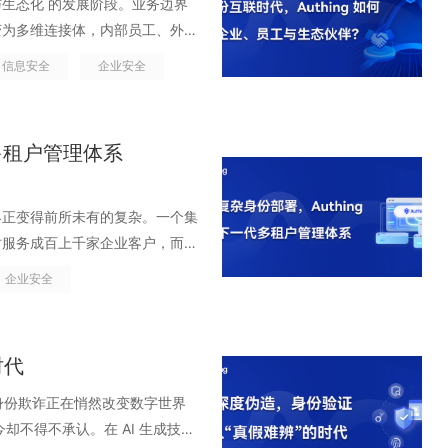
、机器身份（Machine
与生态化 的发展阶段。业务边界
ip;&hellip;这些过去分散在
权限数据分散在几十个系统里，需
o;&mdash;&mdash;不像员
智能更可信。 AI 纳入法治体
系统里的孤立日志，而是被统一采
工作信息、设备信息、密码习
业级的 &ldquo;身份目录
变为多维连接体，内部员工、外部
中心内，UEBA 行为事件、用
登录越做越统一，但权限越做越失
被滥用，往往在攻击者已经完成行
写入法律，提出要&ldquo;完善
uo;的结果，而是一条可追踪、可
ldquo;数字分身&rdquo;，可以
握了身份治理的基础设施： 可
字网络。但系统各自独立、访问路
上报，并由策略引擎自动进行关联
quo;的初级阶段。 02.10%
信息安全
企业安全
ldquo;暗面
为安全治理的新变量。AI 不仅是
测能力与策略引擎结合，实现异常访
户完成资金转移。 01.为什么
这些账号访问了什么、权限如何
安全的关键瓶颈。传统身份系统只
dquo;行为理解&rdquo;。
身份不再割裂 统一身份的第一步
PI 滥用成为新型攻击主流 随着 AI
运营 AI 系统时，必须确保身
略。安全响应从&ldquo;事
人们只需要记住几个账户，如今
中的&ldquo;连接&rdquo;需
刻在做什么&rdquo;&ldquo;
AD 账号、业务系统账号、外包
长，API 已成为企业最核心、最
型安全、数据来源可溯等一系列
晰
强化密码策略，要求更长、更复
uo; 的身份底座。只有让所有身份
边界、支撑信任流动的身份基础设
o;。分析结果会被推送给认证流程，交
o;唯一可信身份&rdquo;，
最容易下手、也最容易被忽略的攻击
代多租户管理体系
，确保创新不越界、智能更可信。
从&ldquo;被动防守
，而是用户的记忆和行为习惯。人
免权限无限膨胀 在传统权限模型
态伙伴，让信任得以自由流动，让协
 MFA、人脸识别、OTP、风
结构、岗位角色等数据实现集中治
日志深处，很容易被攻击者伪装。风
o;&mdash;&mdash;企业最
动化、规模化、工业化，防御也必须用系
现实中，大多数人无法在繁忙工作
限变成永久权限、一次性授权。随着
么是身份互联？ 如果说传统身份管
单一、固定的登录逻辑，而是一次
o;。Authing 的统一身份目
问、批量数据被静默拖走、内部员
quo;事后补救&rdquo;到
hing 帮助企业把&ldquo;
。于是，弱密码、密码轻微变体、相
ldquo;只增不减&rdquo;的
&ldquo;连接信任&rdquo;。
界正变得前所未有的复杂。一个集
rectory、LDAP、金蝶等主流身
;这些攻击方式隐蔽、自动化、高收益，
违规运营者而言，这已经不只是警
时决策，让每一次访问都可控、可
o;缺乏安全意识&rdquo;，
thing 通过持续自适应多因素
闭的系统，而是一个由员工、合作
构和用户目录整体迁移至
同时服务成百上千家企业客户，而一
行聚合、统一建模与实时同步，打
为业务的连接胶水，API 也自然成为攻
碎片化的应急手段，将决定企业能
，而是建立一个以身份为核心、
使用体验直接冲突时，用户总是体
上的&ldquo;持续授权能力
onnectivity），正是帮助企
、容易出错的工程项目。企业内部
。&ldquo;多维度、多层
g，企业不仅可以实现员工身份的集
己的内部高速通道完全开放给潜在
企业安全
法》《数据安全法》《个人信息保
抵抗系统性风险，本身会导致安全
dquo;实时验证 + 自动收紧
定义 身份互联，指在多个组织、
岗位调整无法实时同步，导致账号
来巨大的挑战。企业通常会为每个
ent 等多种异构身份，自动建
身份的&ldquo;员工花名册
战：身份、数据与访问必须全链路
不能再把风险推给用户 即便用户竭尽
行为、设备状态、网络环境、访问
统 IAM（Identity
，一个脚本变量出错，将原本
裂、权限混乱、管理成本高。
贯穿所有系统&rdquo;。无论
quo;主体&rdquo;管理，而
套支撑&ldquo;可信访问
发连锁效应。一个账号被攻破，随
动收紧权限、触发 MFA 或拒
，不再仅仅关注单个系统的&ldquo;
ldquo;禁用用户组&rdquo;，导致
身份管理平台，帮助组织在复杂的全球
，有效治理&rdquo;，真正实现
&rdquo;。Authing 的
;安全防护墙&rdquo;，而是一整
时代
库、横向渗透与底层系统突破。现
、跨系统的身份识别、访问控制与
小时内无法正常访问。对于一个人
企业面临的痛点 身份系统割裂，账
员工一样的&ldquo;组织身
次登录、每一笔数据操作、每一次系
I 模型，对每一个泄露密码进行
人工干预，到期即收回，彻底消除
之间信息流动的&ldquo;数
项&ldquo;不能停机、不能
线往往各自建设独立的信息系
，身份欺诈正在悄然改变数字世界
&rdquo;这么简单，它包含单点登
er，标注用途、标签、调用范围，
监管升级的时代，谁先建立起统一
用户、定期改密、加一道 VPN 就够
组织信任企业与上
uthing 的「身份自动化」能力，
服务，研发部门还可能接入专属的代
如今却不得不承认。在 AI 生成技术
要确保用户在不同场景、不同网络
可查、不再是匿名漂浮的黑箱。它本
02.从&ldquo;被动合规
击时代。企业的数字边界已经从办
都建立在&ldquo;动态信任
同组织间的用户可以在统一信任框