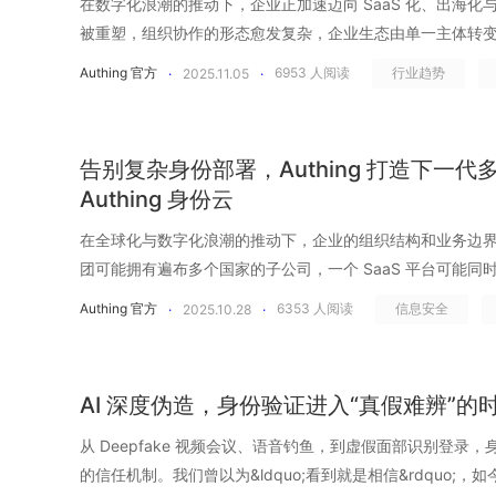
包括 HR 系统、AD、本地应用、第三方 SaaS、API 生成账号
在数字化浪潮的推动下，企业正加速迈向 SaaS 化、出海化
登录方式、设备来源、IP、地理位置、浏览器指纹、操作路径&hell
没人敢删、也不知道能不能删。一旦面临审计或安全事件，
&rdquo;。更危险的是，这些身份并不会&ldquo;自行发声&rdqu
须提前构建身份可控、数据可溯的安全基础，确保创新不越界、
变更、API 调用、服务账号使用等行为，都不再是分散在各
多源泄露数据拼接你的数字画像 。邮箱、电话、地址、IP、
Identity）、AI Agent 以及各种临时账户，全部汇聚到一个企
被重塑，组织协作的形态愈发复杂，企业生态由单一主体转
不同系统中的行为数据，被统一汇聚到 企业事件中心。在事件
要花大量人力去拼凑&ldquo;谁拥有什么权限&rdquo;。
工一样有行为记录、培训记录、工时记录，非人类身份一旦
系 新增第二十条，将&ldquo;人工智能安全治理&rdquo;正式
集、关联和分析。身份不再是一个&ldquo;通过或失败&rdq
惯，甚至安全问题答案&hellip;&hellip;这些碎片组合拼成一个&
&rdquo; 中。对于企业来说，一旦拥有身份目录，就等于掌
合作伙伴、供应链厂商乃至智能系统共同构成一个动态的数
户管理事件、组织权限事件等多类型信号被实时触发、实时
控，统一身份体系停留在了&ldquo;只统一入口、不统一能力&rd
Authing 官方
6953
人阅读
行业趋势
·
2025.11.05
·
动之后才被发现。非人类身份正逐渐成为企业安全体系中最大的&
伦理规范与安全监管&rdquo;。AI 不再只是创新议题，而成
审计、可分析的访问链路。在此基础上，Authing 将可观
用来绕过验证、发起精准钓鱼、模拟用户行为，甚至登录金融账
见：知道企业到底有多少账号、在哪里、属于谁 可查：知道
径分散、信任无法跨域传递，身份治理成为制约企业效率与
分析、风险建模和等级判断。这意味着系统首次在身份层实现了 &l
真正实现统一身份的企业，都做对了什么？ 账号来源清晰、
&rdquo;&mdash;&mdash;不易被察觉，却极易被利用。 A
生产力工具，更成为安全治理的新变量。法律要求企业在部署与
问的自动联动处置。当系统识别到异常行为，可以自动触发安全策
单靠用户行为无法解决密码安全问题？ 密码体系建立之初，
变化 可控：能够统一开通、撤销、禁用、审计 统一身份并不是做&ldquo;账号整理&rdquo;，
解决了&ldquo;登录&rdquo;的问题，却难以支撑企业在开放协作
不仅能看到&ldquo;用户是谁&rdquo;，还能理解&ldquo;用户此
不是登录，而是目录。一个企业往往同时存在 HR 系统账号、
自动化兴起和系统之间的互联加深，API 调用量出现指数级增
份可控、数据可溯、行为可审计。AI 系统涉及算法透明、模
后人工处理&rdquo;，前移到&ldquo;事中自动控制&rdquo;。 只有当每一次访问都基于清
每个用户平均要管理几十甚至上百个数字身份。当企业不断
而是为企业构建一个 &ldquo;可观测、可治理、可审计&rdq
求。当业务互联成为常态，企业真正需要的是一个贯穿组织
是否符合正常行为&rdquo;&ldquo;是否值得信任&rdqu
账号等多源身份，如果没有一个统一目录将这些身份整合为&ldqu
敏感的&ldquo;业务血管&rdquo;。也因此，它成为黑客
告别复杂身份部署，Authing 打造下一
新挑战，企业必须提前构建身份可控、数据可溯的安全基础
的身份来源、动态的信任判断和可随时收回的权限控制，安全才能
杂、更频繁更换的密码时，最大的摩擦不是企业的安全系统
浮出水面，影子访问才有被彻底消除的可能。 持续授权，避
施。Authing 以身份为信任的载体，连接企业、员工与生
由策略引擎进行执行。根据不同的风险等级，系统可以自动触发
账号就永远无法真正统一。统一目录能够让人员信息、组织
入口。相比 Web 登录，API 缺乏界面，调用行为隐藏在
Authing 身份云
违法成本大幅提高 修订后的处罚力度堪称&ldquo;史上最严&rdqu
&rdquo;转向&ldquo;持续验证&rdquo;。当攻击被自
类的记忆极限与复杂密码策略的增长曲线完全不成比例。在
里，权限一旦授予就&ldquo;长期有效&rdquo;，临时权
作突破边界，推动企业真正迈入身份互联的新时代。 01.什
控通知等不同动作，甚至直接阻断可疑请求，使认证不再是
理，为后续认证、授权、审计提供稳定的&ldquo;身份底座&rdqu
险包括，未授权调用穿透业务系统、机器账号拥有超权限访
高罚款上限提升至 1000 万元，个人最高可罚 100 万元。从&ld
统能力正面应对。通过统一身份、动态访问控制和持续可观测，Aut
中维持&ldquo;每个账号一个高强度密码&rdquo;的纪律
SaaS 数量增长、系统间授权链路不断扩张，企业权限体系呈现出&
理的核心是&ldquo;控制访问&rdquo;，那么身份互联的目标则是
结合实时数据、上下文环境和风险信号的智能决策。 03.亿级身份目录迁移无需加班，企业实
在全球化与数字化浪潮的推动下，企业的组织结构和业务边
录正是用来解决这一基础性难题。Authing 支持与 Active Di
工利用密钥进行违规操作甚至灰产行为&hellip;&hellip
&ldquo;事前防护&rdquo;，网络安全不再允许侥幸。对
是否可信&rdquo;从一次性判断，升级为贯穿访问全程的实
似密码不同场景通用，成为高频且无奈的选择。与其说用户&ldqu
危险趋势，形成权限膨胀、越权访问、影子访问等重大隐患。Au
在多云、多组织、多生态并行的时代，企业早已不是一个封
现身份自动化 在完成认证体系升级后，企业进一步将组织架
团可能拥有遍布多个国家的子公司，一个 SaaS 平台可能
份源深度集成，帮助企业将分散在多个系统中的身份数据进
让 API 成为攻击者的&ldquo;新宠&rdquo;。当 API 成
告，而是一条生死线。未来，能否用体系化的安全能力取代
审计、可调整。AI 时代的安全终局，不是堆叠更多安全产品
不如说这一模式本身已经违背人类认知规律。当安全策略与
认证（ CAMFA）与 零信任动态授权模型，为企业提供真正意义
伙伴、客户、供应链共同构成的开放网络。身份互联（Identity C
Authing。过去这种规模的迁移往往意味着一个复杂、耗时
家互联网平台可能需要同时管理不同分销商与终端用户的访问权限
破信息孤岛，构建全局可控的身份基础设施。基于 Authin
击链的核心环节。没有机器身份治理的企业，几乎等于把自
Authing 官方
6353
人阅读
信息安全
·
2025.10.28
·
否真正穿越监管周期。 法规体系协同加强 随着《网络安全
以平台为支撑的安全底座。
验优先。尤其当使用体验与生产效率挂钩时，靠用户自觉来
&rdquo;，将权限治理从&ldquo;一次授予&rdquo;转变为&l
业在这个复杂网络中建立基于身份的信任桥梁。 身份互联的
多个业务线各自维护组织结构，字段不统一。员工入离职、
级、多角色&rdquo;的业务模式，正在给身份与权限管理带
中管理，还能纳管外包人员、供应商、合作伙伴、访客、AI Ag
的攻击者。 02.Authing 重构人机协作信任体系 建立属于机器
护法》三法合一的落地，企业正面对一个前所未有的合规挑
风险极高。 02.密码的&ldquo;沉没成本&rdquo;，企业
&rdquo;。 基于风险的动态授权 每一次访问都会根据用户
系统与角色之间，构建一种以身份为基础的可信连接机制。它突破了传
残留或权限错配。例如，管理员小李在批量同步组织架构时
业务部门、子公司或客户部署独立的身份系统，导致数据割
立统一的身份视图与生命周期管理流程，确保&ldquo;一个身份
&rdquo; 在过去的企业系统中，机器身份从来没有真正被当成&ld
可控、可追踪、可审计。企业要构建的不仅是安全防护墙，更是一
所能地遵守规则，只要一个密码在某个平台泄露，就可能引
资源敏感度等上下文因素实时评估风险。当风险升高时，系统自
&amp; Access Management）仅服务于企业内部的局限
&ldquo;市场部 &rarr; 市场一组&rdquo;的层级错误覆盖成&
Authing 打造了面向全球企业与 SaaS 服务商的多租户
身份来自何处，Authing 都能帮助企业做到&ldquo;清晰识别
像是散落在各个业务脚本、自动化流程和微服务里的&ldquo;影子账户
&rdquo;的数字治理体系。企业要构建的，不再是一堵&ldquo
AI 深度伪造，身份验证进入“真假难辨”的
即演化为同终端、同邮箱、同手机号、同密码组合的自动撞
绝访问；当风险可控时，维持最小必要权限。 临时权限自动过期 授权不再是&ldquo;永久性
登录认证&rdquo;，而是扩展到整个企业生态，实现跨组织
整个市场部上百名员工账号被系统自动禁用，业务系统在数
业务环境中实现安全、高效、可扩展的数字身份治理。 01.
跨系统、跨组织、跨云环境的数字协同与安全联动。 单点登录 + MFA + 风险识别，多层保障
设备管理正是为解决这个问题而生，它让机器账号第一次拥有了像
套支撑&ldquo;可信访问&rdquo;的数字治理体系。每一
代攻击者不再是单点尝试，而是凭借数据库、自动化工具与 A
赠品&rdquo;，而是严格设定时效的短周期临时权限。无需
信任传递。换言之，身份不再是孤立的凭证，而是企业之间、系统
员规模庞大、组织变动频繁的大型企业来说，目录迁移本身就是一
号无法集中 随着企业业务版图的扩张，不同地区、不同业务
从 Deepfake 视频会议、语音钓鱼，到虚假面部识别登录
&ldquo;你是谁&rdquo; 统一认证并不是&ldquo;登录一次
份&rdquo;。企业可以为每一个机器身份指定明确的 Own
统调用，都必须有身份可识、有权限可查、有行为可证。在
&ldquo;价值最大化&rdquo;。当企业仍认为&ldquo;培训
&ldquo;临时权限变永久&rdquo;的常见隐患。 在 Authing 的体系中，权限不再依赖边界，不
字护照&rdquo;，是信任能够安全流通的基础设施。身份互联的三大优势 跨
出错、不能延迟&rdquo;的挑战。 Authing 解决方案 借助 A
统。总部使用统一的办公平台，海外分支采用本地 SaaS 
的信任机制。我们曾以为&ldquo;看到就是相信&rdquo;，
录、MFA、多因素策略和动态风险识别等丰富能力。企业需
让每一条 API Key、每一个自动化任务都有迹可循、有源
的数字身份治理体系，谁就能率先具备合规与安全的双重护城河。 
了&rdquo;时，攻击者早已进入了分布式、高速、无边界攻
再依赖一次性验证，而是依靠实时评估与持续校验，让每一次访问
下游伙伴、供应商、外包团队之间建立身份互认机制，让不