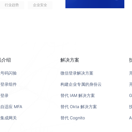
取用户数据 &rarr; 数据转换
用户数据库，形成了一个个
中最脆弱的问题。根据最新的身份验
验。只有认证体系标准化了，后续
份目录。管理员点击「组织机
底层逻辑 过去很长一段时间里，企业
行业趋势
企业安全
SaaS。密码泄露带来的损失不
不是&ldquo;事后查日志
企业身份体系登录主企业系统，无
rarr; 发送通知，全链路均通过图形
换时，不仅需要重复登录、管理多个
超过 200% 。全球凭证滥用与
录、MFA、风险识别与访问策略方
有的设备的基础及使用信息，并
rarr; 买设备 &rarr; 应付
被渗透、业务被瘫痪。密码安全已
断、实时响应。Authing 实时
rdquo;。 跨系统授权当企业内
 可以灵活配置触发条件、执行
在多个系统中存在不同的账号，甚
业高管邮箱，从远程面试到线上登
学习算法，能够从用户的行为数据中
sh;&mdash;短期投入、临时响
再是&ldquo;用户有没有记
、可分析、可追踪&rdquo;的
的关键。通过身份互联机制，
同时，工作流图谱化呈现，使每一
;谁在访问、能访问什么、为什么
I 欺诈的入口。当身份可以被伪造、声
录检测到用户时，或尝试访问其平
号信息、设备的安全信息及活跃信
辑将彻底失效。在新法框架下，监
结束，并主动选择接受新的身份安
访问透明性。无论是人类用户、机
alesforce、金蝶云等）统一到同
有了自动化，组织架构的调整不再
，权限管理往往是&ldquo;头痛
企业不再面临&ldquo;是否
相应的安全响应步骤，如动态增
quo;有没有持续安全能力
要从根源上解决身份滥用、密码泄露、
操作，所有访问事件都会被实时捕
升访问效率与安全性。 多角色
dquo;变为&ldquo;规则驱动
业务需求各自定义权限模型，没有
识别&rdquo;的挑战。 01.从
，自动决定是否进行额外的验证步
持续运营能力。企业必须从
rdquo;，而是全新的一套可信
 OAuth 授权、每一次文档读取
角色。一个人可能既是内部员工，
、透明与可控。 04.完善
限系统，财务系统有独立的角色配
，身份欺诈的本质是&ldquo;偷
份在整个生命周期中的安全性与合规
&ldquo;被动应付&rdquo;转向
助企业完成从传统身份管理到智能零
企业第一次拥有了从登录到调用、从
联让这些多重角色能够在同一平台
过去使用海外方案时，由于没有本地团
管理者无法准确回答：哪些账户拥有
，窃取用户名和密码，再利用这些
在各个系统中，不同系统使用不同
各个环节，尤其关注人类身份与机
点：每一个漏洞、每一次访问、每一
身份不再依赖一串字符 在过去的
品介绍
解决方案
份可见、权限可控、访问可追踪，
quo;人
排查可能需要数日才能推进，更复
？缺乏统一的权限治理框架，使得
御手段相对明确：强化密码复杂
面。统一授权通过统一的
滥用与权限遗留带来的安全隐患。
身份治理开始。Authing 将
击者眼中，密码是最容易被拿下、
字化的未来不会
为数字信任底座 在数字经济时代，企
。对一个全球化实时交易平台来
运维压力大 在全球化和多业务并
份欺诈的形态正在发生质变。攻击
企业彻底解决&ldquo;谁能访问
务账号或 API Key 都有明确的
机号码闪验
微信登录解决方案
一步，是&ldquo;识别
口时，安全防护已经不能再依赖
协作场景。企业将接入数十甚至上
而是贯穿整个生态信任体系的核心
ing ，无论是紧急变更、策略
rdquo;。当企业进入新市场、
伪造身份&rdquo;。AI的生成能
中心恰好提供了这一能力，将授权从
，避免出现长期无人审计或管理的
建模与多维信号关联分析，能够在海量
式下，密码一旦被撞库、泄露或社工
真正的风险从来不在 SaaS 本
心，通过开放、安全的身份基础设施，
用登录组件
构建企业专属的身份云
题往往在同一天内就能闭环，平均
架构通常意味着要重新部署独立实
。我们可以把身份欺诈的演进大致划
o;。企业能将多个不同权限架构的应用轻
它将立即被关联到负责的人员，确保
模式、设备指纹、网络环境、地理
被纳入多因素认证（MFA）体系，
哪些权限从未被审计、哪些身份正
多组织协作，让信任跨越企业边
;不仅是响应快，更是让整个身份架构
器资源和运维人力，还会带来版本
资源，即可集中控管各应用下的资
份管理平台通过集成最新的身份认证
点登录
替代 IAM 解决方案
G
行为画像&rdquo;。一旦出现
quo;多层验证链&rdquo;。
、智能体不断参与业务流程的时代，
子品牌众多、合作伙伴分散，传
托付出去，而不是时时担心。当业
略升级或合规规则调整，都需要在
甚至连打字节奏、登录习惯都能
、权限控制和安全策略。通过简单
区域同时访问等，检测引擎便会自
态凭证、短信验证码、设备或环境
信身份基础设施。
Authing 的多租户身份管理
自适应 MFA
替代 Okta 解决方案
而是决定业务连续性、安全性与用
数级上升，更新周期变长，安全漏
例，全球发生的 Deepfake 相关
从入职、调岗到离职，不同阶段需
技术障碍，减少人工干预，提高操作
式，Authing 的模型能通过
击与社会工程学攻击。企业获得了
o;的管理模式。总部可统一掌控认
配本地环境、具备智能化能力、
ng 如何赋能不同类型的客户 我是
p attack） 和 语音克隆欺诈
有效期管理。只有把人事事件与身
用集成网关
替代 Cognito
A
、AI 模拟登录、共享账户使
测，让
根据自身业务需求独立配置登录方
的增长奠定可持续的技术基础。未
件同时提供给多个企业客户使用。客
&ldquo;闯入者&rdquo;，而是
现&ldquo;安全与效率双提
在处理脚本、自动化任务或微服务调
会自动联动后续安全策略，如临时
，只要通过一次登录验证，系统便默认
都可独立配置登录策略、角色模
、更深入的身份治理体系带入更多业
台需要既能保证各企业数据的完全