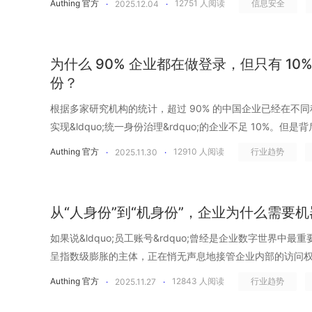
Authing 官方
12751
人阅读
信息安全
·
2025.12.04
·
攻击内容。攻击从&ldquo;定制化&rdquo;走向了&ldquo;
自动创建的账户：很多 SaaS 会在集成或同步时自动生成用户
企业正在面对一场事关根基的&ldquo;身份效率革命&rdqu
或视频，攻击者可以伪装成 CEO、财务负责人或业务负责
登记。 离职、转岗后的残留权限：账号可能关了，但不同 Sa
步困难、无法私有化&hellip;&hellip;这些细碎的&ldquo;
令。对接收方来说，这些指令不仅&ldquo;听起来像&rdqu
&ldquo;临时加&rdquo;的权限永久化：项目紧急时开了
和安全风控的最大阻力。在 Authing 的加入后，变革真正
中，几乎没有明显破绽。 大量第三方系统接管 在云化和 Sa
为什么 90% 企业都在做登录，但只有 10
中的&ldquo;权限链路&rdquo;：A 系统授权 B，B 又授
风险判断实时进行、组织同步自动化执行，身份系统第一次
图正在以前所未有的速度向外扩展。 CRM、OA、财务、人
份？
追踪。 泄露的API Key 与长期未轮换的 Token：机器账
Authing，不是为了换一套登录系统，而是为了让亿级用户的
&hellip;&hellip;大量 SaaS、API 和第三方系统被快
理员甚至不知道这些 Key 属于谁。 AI 应用绕过 IAM 直
替换后的第一个感受，是&ldquo;快&rdquo; 企业的身
根据多家研究机构的统计，超过 90% 的中国企业已经在不
提升，问题在于，这些被接入的系统，并不真正受企业安全
直接调用知识库、CRM、文档库，而这些访问路径未纳入统一治理。 影子访问
过&ldquo;海外主流身份服务&rdquo;。当企业的增长重
实现&ldquo;统一身份治理&rdquo;的企业不足 10%。
权限如何分配、访问是否被持续验证，往往依赖第三方平台
洞，而是一张企业看不见的&ldquo;权限暗网&rdquo;，
时，这套系统的缺陷迅速暴露出来。由于尚未正式进入中国
事实。虽然大多数公司都在推进&ldquo;统一登录&rdquo
权限滥用或供应商侧的安全事件，企业很难第一时间感知，更难
Authing 官方
12910
人阅读
行业趋势
·
2025.11.30
·
攻击者的突破口。 02.为什么 SaaS 越多，&ldquo;影子访问&
再绕行海外节点返回，产生网络抖动与高延迟。在实际运营
一套，信息化接一套，业务线也接一套。登录按钮看上去确
信任不再是口号 随着攻击形态和风险结构的持续变化，安全
生成账户，企业甚至不知道它们存在 在高度自动化的 SaaS 生
2.7 秒左右才能完成一次登录。但对高频、实时、交易驱动
新员工入职可能自动生成三个账号，没人知道哪个才是主身
共识：零信任不再是一种理念宣言，而是一套必须落地的安
建，而是由系统&ldquo;悄悄&rdquo;生成的。工作流平
错过下单时机、触发错误风控、甚至直接放弃继续使用。 Auth
统；权限像野草一样越长越乱，审计想查一个操作轨迹却要
要持续加强零信任架构的建设，同时加大对威胁情报与自动
号，CI/CD 工具会创建设备用于构建和部署的服务账号，
从“人身份”到“机身份”，企业为什么需要
国替换旧身份系统并接入 Authing 的那一刻，团队几乎立刻感受到
实则把风险悄悄分散到了每一个系统里。当大多数企业以为&ldq
&ldquo;事后补救&rdquo;的成本中心，而是需要通过体
身份，系统间的 API 集成也会随手产出 token、machine us
的差距。对于拥有多区域、多主体公司结构的平台来说，联
身份&rdquo;时，真正成熟的企业已经意识到，单点登录只
如果说&ldquo;员工账号&rdquo;曾经是企业数字世界中
中。在零信任模型下，安全的前提不再是&ldquo;默认可信&r
性身份&rdquo;既不在 AD 中可见，也不会被 IDaaS 管理
务的情况下接入 Authing，实现两套系统共存，并保证用
题。统一身份的难点，也远不止一个登录按钮。 01.企业身
呈指数级膨胀的主体，正在悄无声息地接管企业内部的访问权限&m
任不再一次性授予，而是需要在每一次访问发生时被重新验证。 03.
离于一切正式治理体系之外。随着时间推移，它们的数量越
Authing 也在全球多地部署了独立节点，并在中国使用本地
&ldquo;万能解&rdquo;，忽略底层身份目录 很多企业在推进
份。根据 OWASP 最新发布的《非人类身份十大风险》，
&ldquo;以身份为中心&rdquo;的零信任安全底座 集中管
Authing 官方
12843
人阅读
行业趋势
从未被清点、审计或收回。这正是影子访问的第一源头，也
·
2025.11.27
·
不再需要跨境往返，而是就近完成处理。此前平均 2.7 秒的认
录统一了，身份体系自然就统一了&rdquo;，但真正的麻烦
出10至50倍，是网络攻击的主要攻击面。且研究表明，20%
安全问题并非源于&ldquo;没有控制&rdquo;，而是源于控
层风险。 部门自购 SaaS 成为常态，权限碎片化到无法统一治理
秒。在高频交易时段，以前因为延迟导致的误触发风控、订
的只是入口问题，而账号的来源依旧四分五裂：HR 系统一套
超过三分之一的企业连自己有多少密钥都说不清。API 密钥