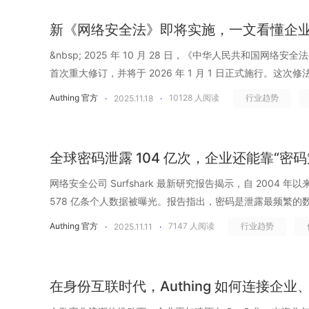
身份，在 OA、SaaS、云平台、代码仓库里又各自拥有不
&ldquo;部门自购工具&rdquo;已经从例外变成常态。研发买
再被成批的&ldquo;登录慢&rdquo;&ldquo;卡住了&rd
包协作团队甚至还会单建一套。多源身份带来的直接后果，就是在
作负载&hellip;&hellip;这些没有&ldquo;人脸&rdqu
调用 API，服务账号、密钥和 Token 被分散管理。Authi
售买 CRM、市场买内容平台&hellip;&hellip;几乎每个业务
新《网络安全法》即将实施，一文看懂企
&ldquo;像是堵在高速路上的几十公里车流，一瞬间全带入了快速通道。
名不同人&rdquo;和&ldquo;同人多账号&rdquo;的诡
超过人类账号，却长期处于&ldquo;没人管、看不见、难追踪&
所有应用系统的身份数据，实现统一的身份源。企业只需一
然企业往往会通过 SSO 做到&ldquo;统一登录&rdquo
&ldquo;能用&rdquo;到&ldquo;可控&rdquo;的彻底
型：登录能统一，但人员变动却无法自动同步；员工离职了，却在某些
的膨胀，正在把企业推向一个更复杂、更高风险的安全时代
&nbsp; 2025 年 10 月 28 日，《中华人民共和国网络安全法》迎来了自 2017 年实施以来的
用户的身份数据。 基于身份的持续信任评估机制 只要账号、密码或 MFA 验证通过，系统就
代表权限真正被统一治理。登录统一 &ne; 权限统一，登录可控
只有两步：输入账号密码 &rarr; 返回成功/失败。它能用
活着&rdquo;；权限散落在几十个系统里，谁拥有什么权限
&ldquo;机器身份管理&rdquo;的原因。 01.为什么传统 IAM 只
首次重大修订，并将于 2026 年 1 月 1 日正式施行。这
默认这个身份在接下来的一段时间内都是可信的，权限也随
使用超过 20 个 SaaS，每个 SaaS 都有独立的 RBAC/
背后的风险，也无法根据用户行为自动调整验证强度。大量
面看是登录整齐划一，实质上身份基础已经失控。 只做登录，不
好&ldquo;机器&rdquo;？ 机器身份正在指数级增长 在
性和法律责任，更首次将人工智能治理纳入国家层面的网络
取、被伪造、被滥用的现实环境下，一次性的信任判断，已经远远
的角色体系。企业以为权限得到了管理，但实际权限被分散在无
Authing 官方
10128
人阅读
行业趋势
·
2025.11.18
·
验证更像是&ldquo;一道统一的闸门&rdquo;。当攻击者在半
&rdquo; 许多企业在推进 单点登录 时将全部注意力放在&ldq
&ldquo;人类身份需要统一管理&rdquo;的事实，但与此
网络空间治理，正在从&ldquo;防御体系&rdquo;走向&ldqu
（Zero Trust）为核心安全框架，将身份安全从&ldquo;登
人掌握全局。 系统间授权爆炸式增长，形成权限网 在现代 S
时，系统只会机械地判断&ldquo;密码对不对&rdquo;，
却忽略了身份从创建、入职、变动到离职的全流程治理&mdash
发生&mdash;&mdash;机器身份的疯狂膨胀。自动化脚本、C
家数字化企业来说，网络安全，也不再是合规清单的一项，而是
全生命周期、持续动态、智能化管理。动态访问控制的核心，是把&l
在以指数级方式膨胀，OAuth 登录、双向 API 调用、Webho
请求。在一些资金敏感业务中，即便用户在新设备、陌生网
就藏在这些&ldquo;登录之外&rdquo;的环节里。没有生
Agent、云原生工作负载&hellip;&hellip;每一个系统
络安全法》修改了什么？ 中国的网络安全生态正在经历一场
从静态结论，变成持续进行的实时判断。授权不再只看&ldquo;
抓取数据&hellip;&hellip;每一次系统集成都在悄悄生成新
系统仍然无法自动追加验证码或人脸验证，只把所有人都当作&ldq
全球密码泄露 104 亿次，企业还能靠“密
员工调岗了，旧权限没人收。跨部门轮岗后，权限只增不减
悄悄生成新的密钥、新的 Token、新的服务账号，而多数
不断扩大。AI、大模型、云计算、移动办公、SaaS 服务&hellip
估身份、行为和环境三个维度： 身份维度：这个访问是否符合当前角色、职责和授权范围 行
B 又能访问 C，C 还连着内部数据库，链路层层叠加、无限扩散。Obs
理。 Authing 解决方案 Authing 改写了整个链路。用
里，残留权限随时可能成为攻击入口。而更糟糕的是，在没
查显示，80% 的企业无法准确说出自己拥有多少机器账号
限延伸，每一个身份、每一次访问、每一条数据流动，都可
为维度：访问方式、操作频率是否符合历史行为模式 环境维
网络安全公司 Surfshark 最新研究报告揭示，自 2004
2025 年 SaaS 安全威胁报告指出，99% 的 SaaS 安
IP、地理位置、操作路径等行为数据会由服务端实时上报 Aut
往往靠发邮件、拉群、登记表这种&ldquo;土办法&rdquo;，
场景或对应 Owner。更严重的是，大量机器身份天生缺乏生命
监管要求持续升级。网络安全已经不再是 IT 部门的技术议
态是否存在异常 当风险处于可控范围内，访问可以顺畅进行。一旦行为或环境发生变化，系
578 亿条个人数据被曝光。报告指出，密码是泄露最频繁的数
到数据泄露最快仅需 9 分钟。一旦其中任意一个节点被攻破
进行风险分析，并根据结果动态调整后续认证步骤。如果判
候拿到什么权限、谁批准的&rdquo;，往往无人能给出清晰答案
没有定期轮换、没有统一审计，就像&ldquo;一次性账号&rd
分&mdash;&mdash;它关乎企业合规、声誉乃至生存。
统就能即时调整信任级别。在这种机制下，权限不再是长期
露次数已超过全球人口总数。仅&ldquo;密码&rdquo;字段本
向移动，直达核心资产。影子访问不再是偶发风险，而是 Sa
若出现设备异常、地点异常或频率异常，则会自动拉起 OT
Authing 官方
7147
人阅读
行业趋势
·
2025.11.11
·
了登录&rdquo;，但实际却让权限风险在后台持续生长。 
知不觉间演变成潜伏多年的安全隐患。机器身份不受控的增长，正
四个极具标志性的信号，也为企业的安全治理指明了方向： 
随时可收回的能力。真正实现最小权限原则，不给多余权限，也
字超过了全球总人口。这意味着平均每一个联网人类，都可能已经&l
患。 03.Authing 构建可信身份底座，消除&ldquo;影子访问
度的 MFA；一旦风险过高，系统则会即时阻断请求并生成告
在很多企业眼中，单点登录 的上线似乎意味着&ldquo;身份统
看不见风险、无法控风险&rdquo;的状态。 人类离职，机器身份&l
条，将&ldquo;人工智能安全治理&rdquo;正式写入法律，提
全链路可观测 安全事件越来越多，但真正能长期支撑安全运
止一次。长期以来，我们把密码视为数字世界的第一道门槛。从&l
可见账户 在影子访问问题持续恶化的时代，企业要建立安全的第
的认证，升级为一次&ldquo;实时风控 + 动态验证&rdqu
往忽略了一件更关键的事：单点登录 只回答了&ldquo;你是谁
企业的日常运营中，员工离职是常见的现象，但与之相关的
监管&rdquo;。AI 不再只是创新议题，而成为安全治理的新
安全人才缺口高达数百万人，单纯依赖人工巡检、人工告警
&rdquo;&ldquo;大小写 + 符号&rdquo;&ldquo;90 天
份看得见&rdquo;。Authing 的统一身份目录，正是为了解决企
据风险自动分流，实现了从&ldquo;能用&rdquo;到&ldquo;可控&rdquo
&ldquo;你能干什么&rdquo;。当企业把认证与权限管理
在身份互联时代，Authing 如何连接企
员工所创建或控制的机器身份（如服务账户、API 密钥、自
成为安全治理的新变量。法律要求企业在部署与运营 AI 系
业的安全需求。Authing 用平台化、自动化和可观测能力，把安全从
训与安全规范，似乎只要让密码足够复杂、安全就能立于不
隐性身份失控&rdquo;而设计。通过全局身份整合，Authi
引入彻底推翻了传统模式。从用户行为开始，企业 构建起一
统一、体验一致，实质上每个系统的权限依旧是各干各的。
没有随着员工的离职及时被收回或审计，成为了安全审计与合规检
溯、行为可审计。AI 系统涉及算法透明、模型安全、数据来
变成&ldquo;系统盯风险&rdquo;。在 Authing 的统
经无法应对当今的攻击规模与技术演进。攻击者不再只拿走