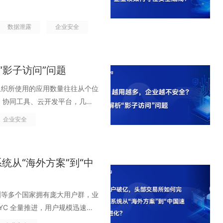
犯罪不再是零星爆发的安全事
的利润、数据和业务连续性。当勒
数据泄露
企业安全
，当 AI 可以批量生成逼真的高管语
，而是耐心地等待、窃取、复用一个
安全思路正在失效。安全的真正起
“影子访问”问题
网络攻击正在发生根本性变化 每 11
它就已经不再是&ldquo;小概
个组织所使用的应用数量往往从个位
根据网络安全风险投资公司预测，
CRM、协同工具、云开发平台，几乎
019 年的每 14 秒一次。未来七
，用得越多，效率看上去也越来越
企业安全
上升，到 2031 年将达到每两
的云应用环境中，权限在各个系统
发生&rdquo;的问题，而是
问权、外包与供应商的长期
被默认继承、访问缺乏持续验证、内
aaS&hellip;&hellip;这
从“海外方案”到“中
dquo;正常员工&rdquo;
却在不断累积风险。组织内部，究竟有
ldquo;辅助工具&rdquo;升
访问&rdquo;？ &ldquo;影
量增加了47%。在 AI 的加持
全体系中最被低估、却风险最高的盲
洲等多个国家拥有庞大用户群，业
析公开信息、历史邮件、社交内
权工具使用，而是指那些系统里真实存
 KYC 全量推进，用户规模迅速跨
惯和组织结构，然后生成高度逼真的
包括 第三方 SaaS
&ldquo;亿级&rdquo;门槛，