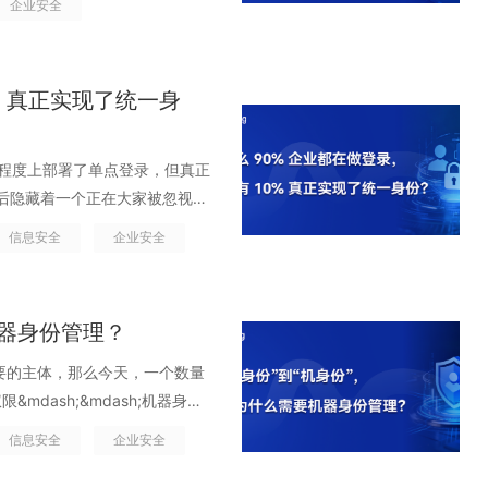
企业安全
规模化定制&rdquo;。通过合成语音
账号，但 IT 从未在内部目录里
o;。跨境认证、秒级延迟、目录同
人，直接下达转账、授权或紧急指
aS 的访问权并未真正被撤销。
隐性摩擦&rdquo;，正在成为业务扩张
o;，而且往往发生在真实业务场景
高权限，但没人记得去关。 系统集成
开始发生。认证速度回到毫秒级、
aS 成为主流之后，企业的系统版
% 真正实现了统一身
权 C，最终谁能访问核心数据已无法
真正成为业务增长的加速器。选择
力、研发、数据分析
号持续以高权限在系统间调用，而管
登录体验进入下一代速度。 01.
速接入核心业务链路，企业的效率被显著
接读取数据：越来越多的智能应用能
份系统并非从零起步，团队早期曾引入
同程度上部署了单点登录，但真正
体系的直接控制。账号如何创建、
不是单个漏
心逐渐转向亚洲、尤其是中国市场
但是背后隐藏着一个正在大家被忽视的
各自的规则。一旦出现配置疏漏、
增长最快、隐藏最深，也最容易成为
市场，所有请求都需要跨境回源，
;，但各部门往往各搞一套。研发接
做到快速收回和止损。 02.零
信息安全
企业安全
rdquo;越严重？ SaaS 会自动
中，中国地区的用户往往要等待
实统一了，可账号体系依旧割裂；
行业正在形成一个越来越清晰的
态中，大量账户不是由 IT 创
的平台来说，这几秒钟足以让用户
份；离职人员半年后还能用某些系
全方法论。报告明确指出，企业需
台会为自动执行流程生成机器人账
ing 解决方案 当企业决定在中
翻七八份日志。看似统一了入口，
化响应能力的投入。安全不再是
协作工具为外部共享自动生成临时
机器身份管理？
了&ldquo;毫秒级&rdquo;
uo;做了单点登录 = 做完统一
系化建设，前移到业务运行的全过程
er 等技术账户。这些&ldquo;隐
邦认证让团队得以在不中断现有业
是解决了登录问题，而不是身份问
最重要的主体，那么今天，一个数量
dquo;，而是永不默认信任。信
，更不在 HR 的生命周期里。它们游
户体验始终连贯、无感过渡。
份管理三大误区 把单点登录当成
dash;&mdash;机器身
Authing&nbsp;构建
来越多，权限越来越大，但却几乎
加速与阿里云 CDN，使认证请求
 单点登录 时以为&ldquo;只要登
非人类身份数量可能比人类身份多
理企业全域身份数据 在多数企业中，
信息安全
企业安全
是许多企业至今仍没有意识到的深
证链路，被压缩到约 500 毫
恰恰藏在登录背后。单点登录 解决
 的安全事件与机器身份相关，而
制分散。员工在 HR 系统里有一个
 随着 SaaS 的普及，
单失败等问题显著减少，客服也不
、AD 一套、业务系统一套，外
、自动化脚本、微服务调用、云工